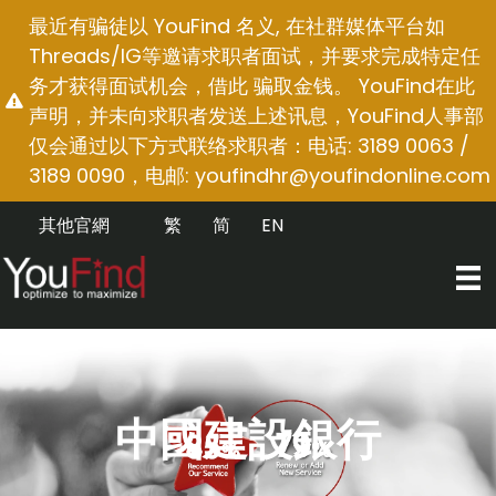
跳
最近有骗徒以 YouFind 名义, 在社群媒体平台如
至
Threads/IG等邀请求职者面试，并要求完成特定任
内
务才获得面试机会，借此 骗取金钱。 YouFind在此
容
声明，并未向求职者发送上述讯息，YouFind人事部
仅会通过以下方式联络求职者：电话: 3189 0063 /
3189 0090，电邮:
youfindhr@youfindonline.com
其他官網
繁
简
EN
中國建設銀行