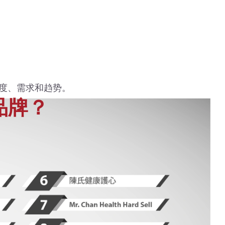
度、需求和趋势。
品牌？