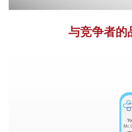
与竞争者的