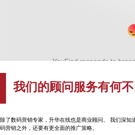
我们的顾问服务有何不
除了数码营销专家，升华在线也是商业顾问。 我们深知
码营销之外，还要有更全面的推广策略。