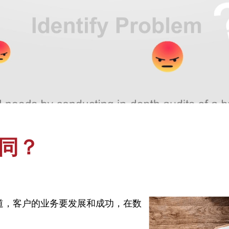
同？
道，客户的业务要发展和成功，在数