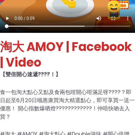
淘大 AMOY
| Facebook
| Video
【雙倍開心速遞????！】
食一包淘大點心又點及食兩包咁開心咁滿足呀????？即
日起至6月20日喺惠康買淘大精選點心，即可享買一送一
優惠！ 開心指數爆哂燈????????????！仲唔快啲去入
貨？
#淘大 #AMOY #淘大點心 #Double滋味 #開心倍增