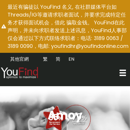
跳
最近有骗徒以 YouFind 名义, 在社群媒体平台如
至
Threads/IG等邀请求职者面试，并要求完成特定任
内
务才获得面试机会，借此 骗取金钱。 YouFind在此
容
声明，并未向求职者发送上述讯息，YouFind人事部
仅会通过以下方式联络求职者：电话: 3189 0063 /
3189 0090，电邮:
youfindhr@youfindonline.com
其他官網
繁
简
EN
Amoy