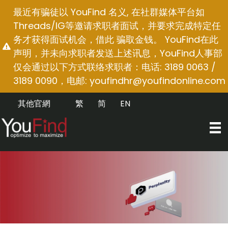
跳
最近有骗徒以 YouFind 名义, 在社群媒体平台如
至
Threads/IG等邀请求职者面试，并要求完成特定任
内
务才获得面试机会，借此 骗取金钱。 YouFind在此
容
声明，并未向求职者发送上述讯息，YouFind人事部
仅会通过以下方式联络求职者：电话: 3189 0063 /
3189 0090，电邮:
youfindhr@youfindonline.com
其他官網
繁
简
EN