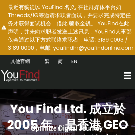
跳
最近有骗徒以 YouFind 名义, 在社群媒体平台如
至
Threads/IG等邀请求职者面试，并要求完成特定任
内
务才获得面试机会，借此 骗取金钱。 YouFind在此
容
声明，并未向求职者发送上述讯息，YouFind人事部
仅会通过以下方式联络求职者：电话: 3189 0063 /
3189 0090，电邮:
youfindhr@youfindonline.com
其他官網
繁
简
EN
You Find Ltd. 成立於
2005 年，是香港 GEO