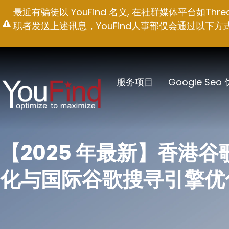
跳
最近有骗徒以 YouFind 名义, 在社群媒体平台如T
至
职者发送上述讯息，YouFind人事部仅会通过以下方式联络求职
内
容
服务项目
Google Seo
【2025 年最新】香港
化与国际谷歌搜寻引擎优