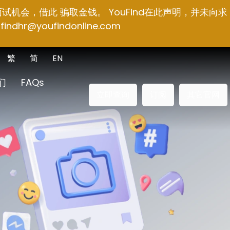
面试机会，借此 骗取金钱。 YouFind在此声明，并未向求
findhr@youfindonline.com
繁
简
EN
们
FAQs
立即查询
订阅
其它官网