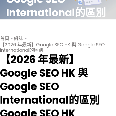
International的區別
首頁
»
網誌
»
【2026 年最新】Google SEO HK 與 Google SEO
International的區別
【2026 年最新】
Google SEO HK 與
Google SEO
International的區別
Google SEO HK