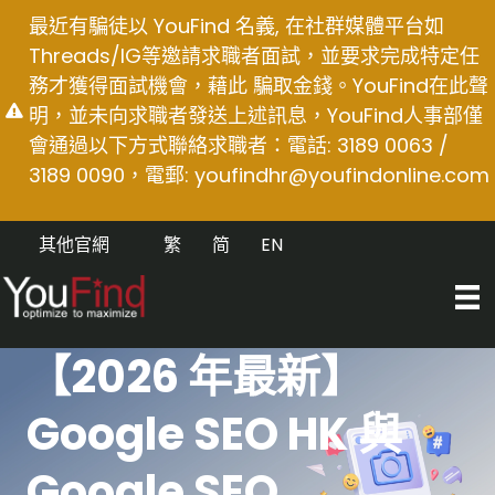
Skip
最近有騙徒以 YouFind 名義, 在社群媒體平台如
to
Threads/IG等邀請求職者面試，並要求完成特定任
content
務才獲得面試機會，藉此 騙取金錢。YouFind在此聲
明，並未向求職者發送上述訊息，YouFind人事部僅
會通過以下方式聯絡求職者：電話: 3189 0063 /
3189 0090，電郵:
youfindhr@youfindonline.com
其他官網
繁
简
EN
【2026 年最新】
Google SEO HK 與
Google SEO