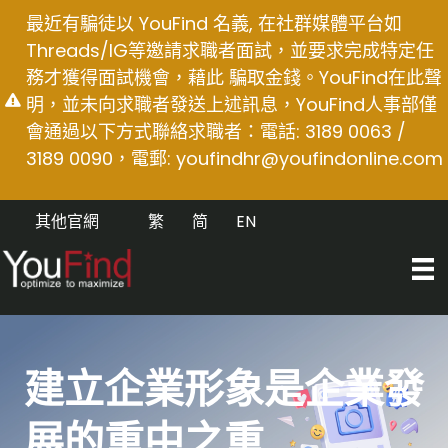
Skip
最近有騙徒以 YouFind 名義, 在社群媒體平台如
to
Threads/IG等邀請求職者面試，並要求完成特定任
content
務才獲得面試機會，藉此 騙取金錢。YouFind在此聲
明，並未向求職者發送上述訊息，YouFind人事部僅
會通過以下方式聯絡求職者：電話: 3189 0063 /
3189 0090，電郵:
youfindhr@youfindonline.com
其他官網
繁
简
EN
建立企業形象是企業發
展的重中之重