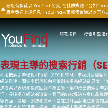
Skip
最近有騙徒以 YouFind 名義, 在社群媒體平台如T
to
職者發送上述訊息，YouFind人事部僅會通過以下方式聯絡求職
content
服務項目
搜索引擎優
表現主導的搜索行銷（SEO
利用搜索引擎優化和行銷（SEO和SEM）來吸引目標客
網站重建、關鍵字選用和內容策劃來提高網站能見度、流
決方案以表現和投資回報率為主導，集中改善搜索引擎
況，長遠提升網站的流量。我們的SEO解決方案以品牌
容頁面、論壇、網誌和文章，旨在提升品牌地位和認知
助您監控和管理網上評論，品牌的網上聲譽盡在掌握。