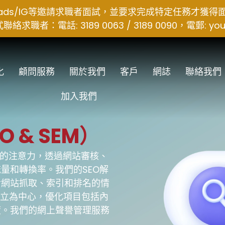
hreads/IG等邀請求職者面試，並要求完成特定任務才獲
者：電話: 3189 0063 / 3189 0090，電郵:
you
化
顧問服務
關於我們
客戶
網誌
聯絡我們
加入我們
 & SEM）
戶的注意力，透過網站審核、
量和轉換率。我們的SEO解
對網站抓取、索引和排名的情
建立為中心，優化項目包括內
度。我們的網上聲譽管理服務