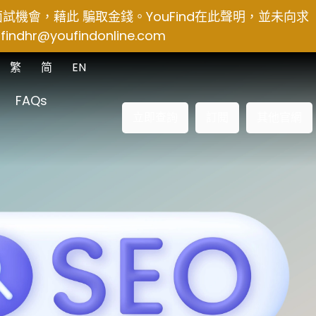
得面試機會，藉此 騙取金錢。YouFind在此聲明，並未向求
findhr@youfindonline.com
繁
简
EN
FAQs
立即查詢
訂閱
其他官網