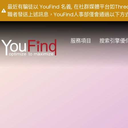
Skip
最近有騙徒以 YouFind 名義, 在社群媒體平台如T
to
職者發送上述訊息，YouFind人事部僅會通過以下方式聯絡求職
content
服務項目
搜索引擎優