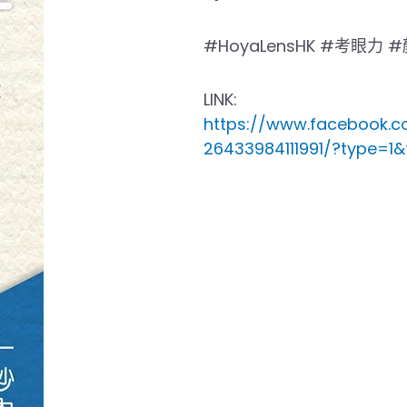
#HoyaLensHK #考眼力 
LINK:
https://www.facebook.
26433984111991/?type=1&