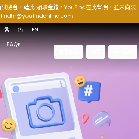
得面試機會，藉此 騙取金錢。YouFind在此聲明，並未向求
findhr@youfindonline.com
繁
简
EN
FAQs
立即查詢
訂閱
其他官網