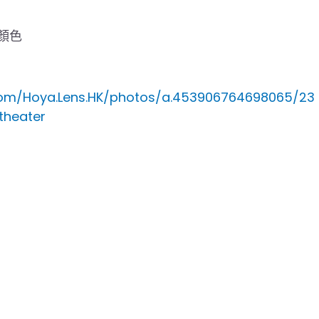
#顏色
com/Hoya.Lens.HK/photos/a.453906764698065/23
theater