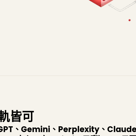
軌皆可
PT、Gemini、Perplexity、Claude、