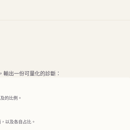
生成式 AI，輸出一份可量化的診斷：
提及的比例。
面，以及各自占比。