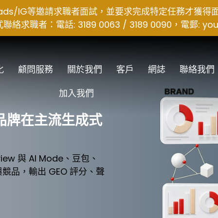
hreads/IG等邀請求職者面試，並要求完成特定任務才獲
者：電話: 3189 0063 / 3189 0090，電郵:
you
化
顧問服務
關於我們
客戶
網誌
聯絡我們
加入我們
的品牌在主流生成式
rview 與 AI Mode、豆包、
競品，輸出 GEO 評分、聲