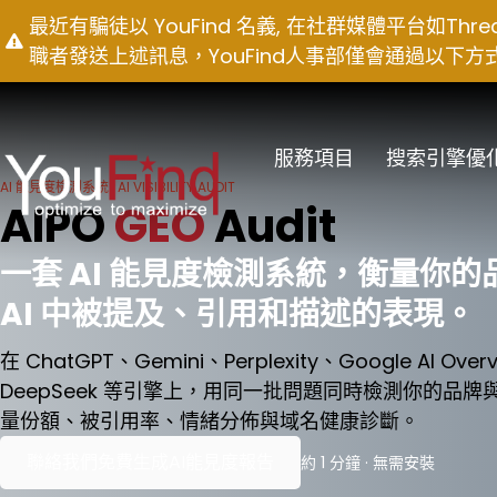
Skip
最近有騙徒以 YouFind 名義, 在社群媒體平台如T
to
職者發送上述訊息，YouFind人事部僅會通過以下方式聯絡求職
content
服務項目
搜索引擎優
AI 能見度檢測系統 · AI VISIBILITY AUDIT
AIPO
GEO
Audit
一套 AI 能見度檢測系統，衡量你
AI 中被提及、引用和描述的表現。
在 ChatGPT、Gemini、Perplexity、Google AI Ove
DeepSeek 等引擎上，用同一批問題同時檢測你的品牌與
量份額、被引用率、情緒分佈與域名健康診斷。
聯絡我們免費生成AI能見度報告
約 1 分鐘 · 無需安裝