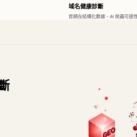
域名健康診斷
官網在結構化數據、AI 爬蟲可達性、
斷