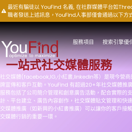
Skip
最近有騙徒以 YouFind 名義, 在社群媒體平台如T
to
職者發送上述訊息，YouFind人事部僅會通過以下方式聯絡求職
content
服務項目
搜索引擎優
一站式社交媒體服務
社交媒體(facebook,IG,小紅書,linkedin等）是
牌宣傳和客戶互動。YouFind 有超過20+年社交媒體
服務包括了公司簡介管理和創意廣告活動，配合實際的
計、平台建立、廣告內容創作，社交媒體貼文管理和快
交媒體推廣（如新興的小紅書推廣）可以讓你的客戶接
交媒體行銷的重要一環。