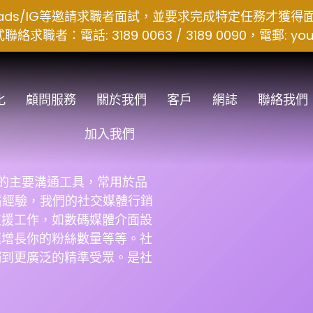
hreads/IG等邀請求職者面試，並要求完成特定任務才獲
者：電話: 3189 0063 / 3189 0090，電郵:
you
化
顧問服務
關於我們
客戶
網誌
聯絡我們
加入我們
現今營商的主要溝通工具，常用於品
推廣經驗，我們的社交媒體行銷
支援工作，如數碼媒體介面設
速增長你的粉絲數量等等。社
觸到更廣泛的精準受眾。是社