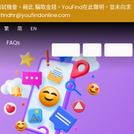
得面試機會，藉此 騙取金錢。YouFind在此聲明，並未向求
findhr@youfindonline.com
繁
简
EN
FAQs
立即查詢
訂閱
其他官網