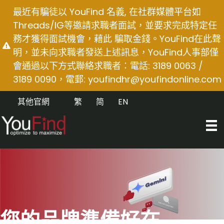
Skip
最近有騙徒以 YouFind 名義, 在社群媒體平台如
to
Threads/IG等邀請求職者面試，並要求完成特定任
content
務才獲得面試機會，藉此 騙取金錢。YouFind在此聲
明，並未向求職者發送上述訊息，YouFind人事部僅
會通過以下方式聯絡求職者：電話: 3189 0063 /
3189 0090，電郵:
youfindhr@youfindonline.com
其他官網
繁
简
EN
您的品牌準備好在