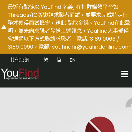
Skip
最近有騙徒以 YouFind 名義, 在社群媒體平台如
to
Threads/IG等邀請求職者面試，並要求完成特定任
content
務才獲得面試機會，藉此 騙取金錢。YouFind在此聲
明，並未向求職者發送上述訊息，YouFind人事部僅
會通過以下方式聯絡求職者：電話: 3189 0063 /
3189 0090，電郵:
youfindhr@youfindonline.com
其他官網
繁
简
EN