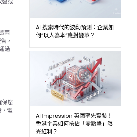
改變或
AI 搜索時代的波動預測：企業如
）這兩
何“以人為本”應對變革？
廣告，
有通過
確保您
港，電
AI Impression 英國率先實裝！
香港企業如何搶佔「零點擊」曝
光紅利？