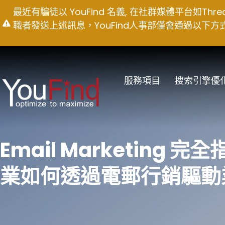
Skip
最近有騙徒以 YouFind 名義, 在社群媒體平台如T
to
職者發送上述訊息，YouFind人事部僅會通過以下方式聯絡求職
content
服務項目
搜索引擎優
Email Marketing 
業如何透過電郵行銷驅動