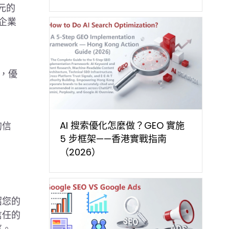
 元的
企業
，優
AI 搜索優化怎麼做？GEO 實施
的信
5 步框架——香港實戰指南
（2026）
紹您的
信任的
率。