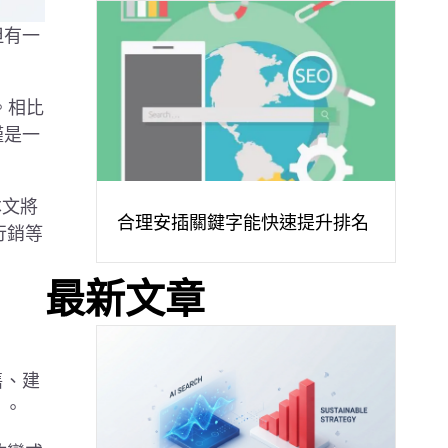
但有一
。相比
僅是一
本文將
合理安插關鍵字能快速提升排名
行銷等
最新文章
售、建
」。