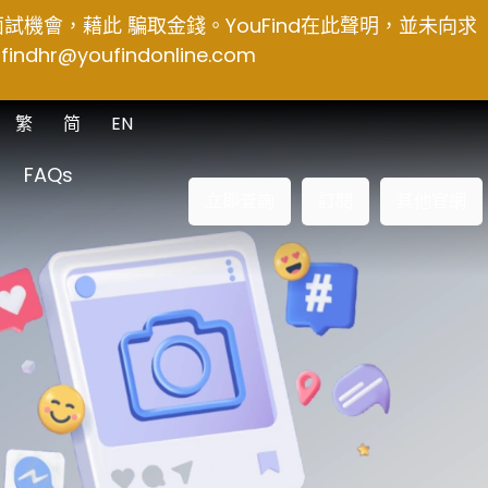
得面試機會，藉此 騙取金錢。YouFind在此聲明，並未向求
findhr@youfindonline.com
繁
简
EN
FAQs
立即查詢
訂閱
其他官網