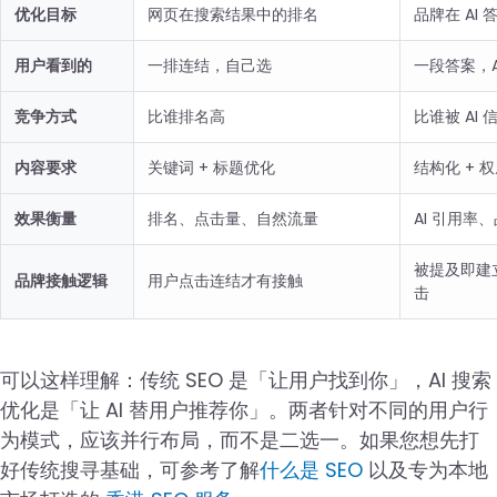
优化目标
网页在搜索结果中的排名
品牌在 AI
用户看到的
一排连结，自己选
一段答案，A
竞争方式
比谁排名高
比谁被 AI 
内容要求
关键词 + 标题优化
结构化 + 
效果衡量
排名、点击量、自然流量
AI 引用率
被提及即建
品牌接触逻辑
用户点击连结才有接触
击
可以这样理解：传统 SEO 是「让用户找到你」，AI 搜索
优化是「让 AI 替用户推荐你」。两者针对不同的用户行
为模式，应该并行布局，而不是二选一。如果您想先打
好传统搜寻基础，可参考了解
什么是 SEO
以及专为本地