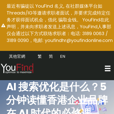
跳
最近有骗徒以 YouFind 名义, 在社群媒体平台如
至
Threads/IG等邀请求职者面试，并要求完成特定任
内
务才获得面试机会，借此 骗取金钱。 YouFind在此
容
声明，并未向求职者发送上述讯息，YouFind人事部
仅会通过以下方式联络求职者：电话: 3189 0063 /
3189 0090，电邮:
youfindhr@youfindonline.com
其他官網
繁
简
EN
AI 搜索优化是什么？5
分钟读懂香港企业品牌
在 AI 时代的必修课