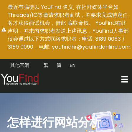
跳
最近有骗徒以 YouFind 名义, 在社群媒体平台如
至
Threads/IG等邀请求职者面试，并要求完成特定任
内
务才获得面试机会，借此 骗取金钱。 YouFind在此
容
声明，并未向求职者发送上述讯息，YouFind人事部
仅会通过以下方式联络求职者：电话: 3189 0063 /
3189 0090，电邮:
youfindhr@youfindonline.com
其他官網
繁
简
EN
怎样进行网站分析