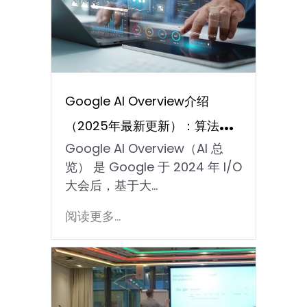
Google AI Overview介绍
（2025年最新更新）：算法影
Google AI Overview（AI 总
响+内容优化攻略
览） 是 Google 于 2024 年 I/O
大会后，基于大…
阅读更多...