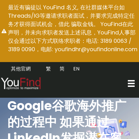
跳
最近有骗徒以 YouFind 名义, 在社群媒体平台如
至
Threads/IG等邀请求职者面试，并要求完成特定任
内
务才获得面试机会，借此 骗取金钱。 YouFind在此
容
声明，并未向求职者发送上述讯息，YouFind人事部
仅会通过以下方式联络求职者：电话: 3189 0063 /
3189 0090，电邮:
youfindhr@youfindonline.com
其他官網
繁
简
EN
Google谷歌海外推广
的过程中 如果通过
LinkedIn发掘潜在客