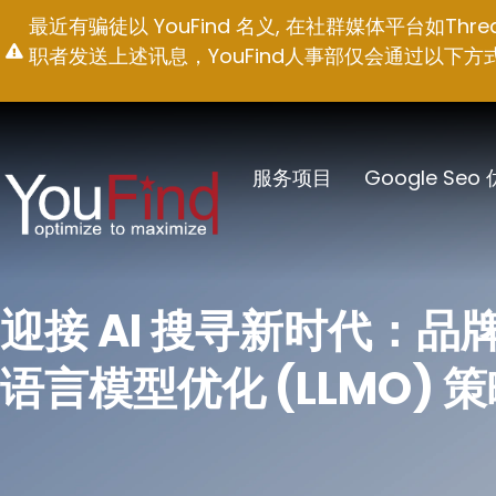
跳
最近有骗徒以 YouFind 名义, 在社群媒体平台如T
至
职者发送上述讯息，YouFind人事部仅会通过以下方式联络求职
内
容
服务项目
Google Seo
迎接 AI 搜寻新时代：
语言模型优化 (LLMO) 