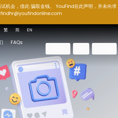
面试机会，借此 骗取金钱。 YouFind在此声明，并未向求
findhr@youfindonline.com
繁
简
EN
们
FAQs
立即查询
订阅
其它官网