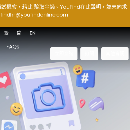
得面試機會，藉此 騙取金錢。YouFind在此聲明，並未向求
findhr@youfindonline.com
繁
简
EN
FAQs
立即查詢
訂閱
其他官網