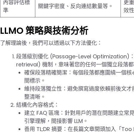
內容評估標
更
關鍵字密度、反向連結數量等。
準
效
LLMO 策略與技術分析
了解理論後，我們可以透過以下方法優化：
段落級別優化 (Passage-Level Optimizati
retrieval) 機制，意味著您的任何一個獨立段
確保段落精確簡潔：每個段落都應圍繞一個核
間標示。
維持段落獨立性：避免撰寫過度依賴前後文才
整清晰。
結構化內容格式：
建立 FAQ 區塊：針對用戶的潛在問題建立常見問
引擎理解，間接影響 LLM。
善用 TL;DR 摘要：在長篇文章開頭加入「Too L