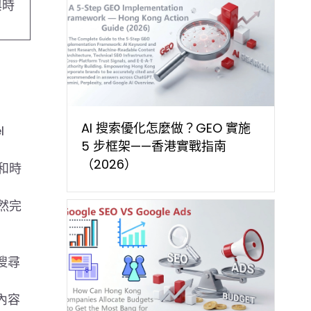
與時
AI 搜索優化怎麼做？GEO 實施
l
5 步框架——香港實戰指南
（2026）
和時
然完
搜尋
的內容