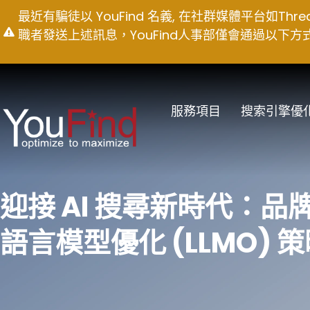
Skip
最近有騙徒以 YouFind 名義, 在社群媒體平台如T
to
職者發送上述訊息，YouFind人事部僅會通過以下方式聯絡求職
content
服務項目
搜索引擎優
迎接 AI 搜尋新時代：
語言模型優化 (LLMO) 