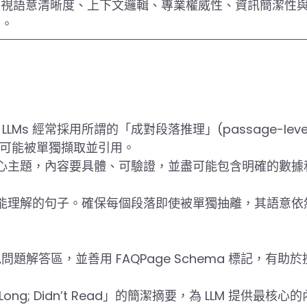
重視語意清晰度、上下文邏輯、專業權威性、資訊簡潔性
性。
on)：LLMs 經常採用所謂的「成對段落推理」(passage-leve
落都可能被單獨擷取並引用。
心主題，內容要具體、可驗證，並盡可能包含明確的數據
能理解的句子。確保每個段落即使被單獨抽離，其語意依
題解答區，並善用 FAQPage Schema 標記，有助於
ong; Didn’t Read」的簡潔摘要，為 LLM 提供最核心