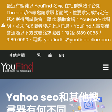
Skip
最近有騙徒以 YouFind 名義, 在社群媒體平台如
to
Threads/IG等邀請求職者面試，並要求完成特定任
content
務才獲得面試機會，藉此 騙取金錢。YouFind在此聲
明，並未向求職者發送上述訊息，YouFind人事部僅
會通過以下方式聯絡求職者：電話: 3189 0063 /
3189 0090，電郵:
youfindhr@youfindonline.com
其他官網
繁
简
EN
Yahoo seo和其他搜
尋器有何不同