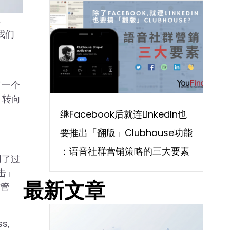
率
我们
了一个
」转向
继Facebook后就连LinkedIn也
要推出「翻版」Clubhouse功能
：语音社群营销策略的三大要素
用了过
击」
最新文章
售管
s,