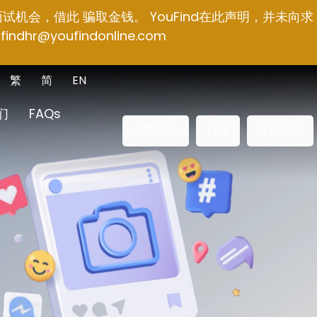
面试机会，借此 骗取金钱。 YouFind在此声明，并未向求
findhr@youfindonline.com
繁
简
EN
们
FAQs
立即查询
订阅
其它官网