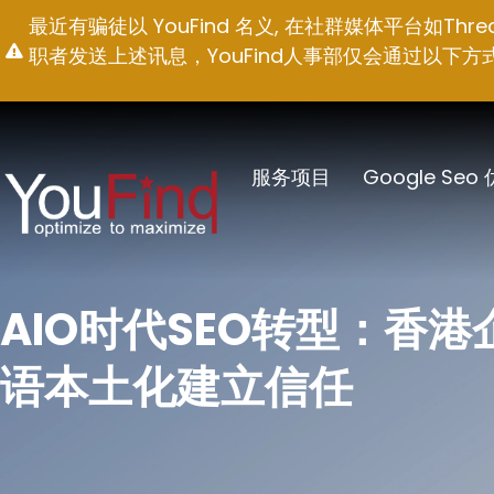
跳
最近有骗徒以 YouFind 名义, 在社群媒体平台如T
至
职者发送上述讯息，YouFind人事部仅会通过以下方式联络求职
内
容
服务项目
Google Seo
AIO时代SEO转型：香
语本土化建立信任