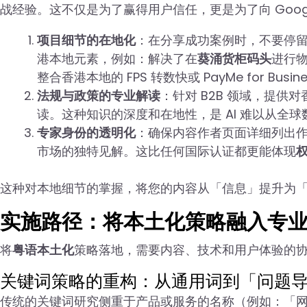
战经验。这不仅是为了赢得用户信任，更是为了向 Goog
项目细节的在地化
：在分享成功案例时，不要停
港本地元素，例如：解决了在
葵涌货柜码头
进行
整合香港本地的 FPS 转数快或 PayMe for Busin
法规与政策的专业解读
：针对 B2B 领域，提供
读。这种知识的深度和在地性，是 AI 难以从全
专家身份的透明化
：确保内容作者页面详细列出
市场的独特见解。这比任何国际认证都更能体现
这种对本地细节的掌握，将您的内容从「信息」提升为「行
实施路径：将本土化策略融入专业建
将
粤语本土化
策略落地，需要内容、技术和用户体验的
关键词策略的重构：从通用词到「问题
传统的关键词研究侧重于产品或服务的名称（例如：「网页