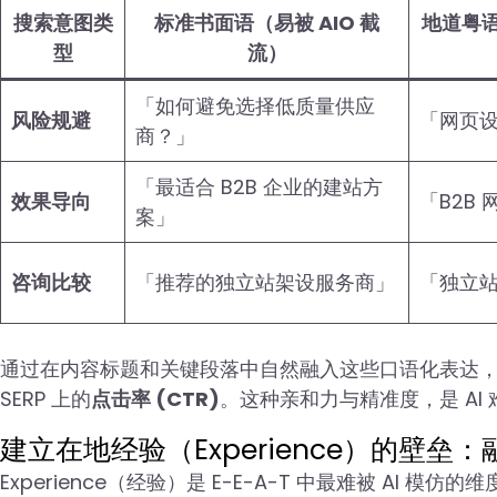
搜索意图类
标准书面语（易被 AIO 截
地道粤语
型
流）
「如何避免选择低质量供应
风险规避
「网页
商？」
「最适合 B2B 企业的建站方
效果导向
「B2B 
案」
咨询比较
「推荐的独立站架设服务商」
「独立
通过在内容标题和关键段落中自然融入这些口语化表达
SERP 上的
点击率 (CTR)
。这种亲和力与精准度，是 AI
建立在地经验（Experience）的壁垒
Experience（经验）是 E-E-A-T 中最难被 A