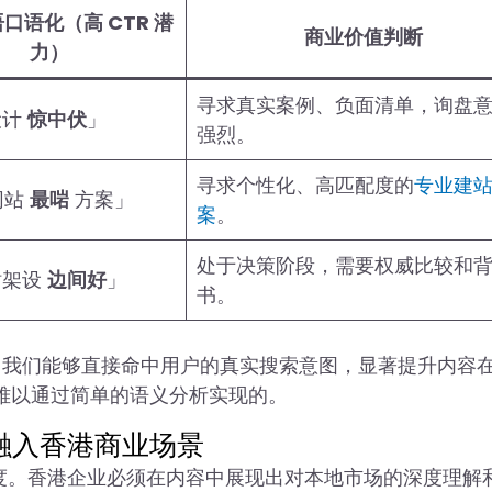
口语化（高 CTR 潜
商业价值判断
力）
寻求真实案例、负面清单，询盘
设计
惊中伏
」
强烈。
寻求个性化、高匹配度的
专业建
网站
最啱
方案」
案
。
处于决策阶段，需要权威比较和
站架设
边间好
」
书。
，我们能够直接命中用户的真实搜索意图，显著提升内容
 难以通过简单的语义分析实现的。
：融入香港商业场景
I 模仿的维度。香港企业必须在内容中展现出对本地市场的深度理解