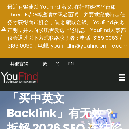
跳
最近有骗徒以 YouFind 名义, 在社群媒体平台如
至
Threads/IG等邀请求职者面试，并要求完成特定任
内
务才获得面试机会，借此 骗取金钱。 YouFind在此
容
声明，并未向求职者发送上述讯息，YouFind人事部
仅会通过以下方式联络求职者：电话: 3189 0063 /
3189 0090，电邮:
youfindhr@youfindonline.com
其他官網
繁
简
EN
「买中英文
Backlink」有无效？
拆解 2026 SEO 连结陷