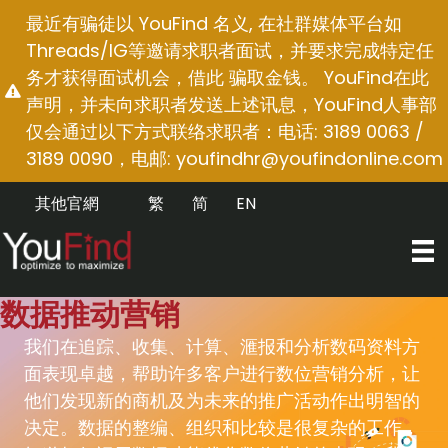
跳
最近有骗徒以 YouFind 名义, 在社群媒体平台如
至
Threads/IG等邀请求职者面试，并要求完成特定任
内
务才获得面试机会，借此 骗取金钱。 YouFind在此
容
声明，并未向求职者发送上述讯息，YouFind人事部
仅会通过以下方式联络求职者：电话: 3189 0063 /
3189 0090，电邮:
youfindhr@youfindonline.com
其他官網
繁
简
EN
数据推动营销
我们在追踪、收集、计算、滙报和分析数码资料方
面表现卓越，帮助许多客户进行数位营销分析，让
他们发现新的商机及为未来的推广活动作出明智的
决定。数据的整编、组织和比较是很复杂的工作，