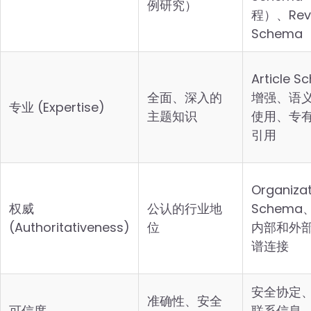
例研究）
程）、Rev
Schema
Article 
全面、深入的
增强、语
专业 (Expertise)
主题知识
使用、专
引用
Organiza
权威
公认的行业地
Schem
(Authoritativeness)
位
内部和外
谱连接
安全协定
准确性、安全
可信度
联系信息