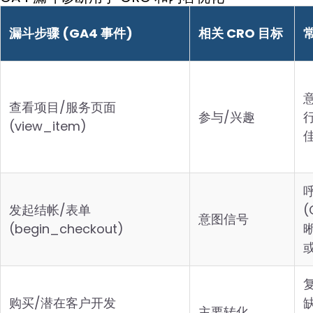
漏斗步骤 (GA4 事件)
相关 CRO 目标
查看项目/服务页面
参与/兴趣
行
(view_item)
发起结帐/表单
(
意图信号
(begin_checkout)
购买/潜在客户开发
主要转化