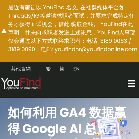
跳
最近有骗徒以 YouFind 名义, 在社群媒体平台如
至
Threads/IG等邀请求职者面试，并要求完成特定任
内
务才获得面试机会，借此 骗取金钱。 YouFind在此
容
声明，并未向求职者发送上述讯息，YouFind人事部
仅会通过以下方式联络求职者：电话: 3189 0063 /
3189 0090，电邮:
youfindhr@youfindonline.com
其他官網
繁
简
EN
如何利用 GA4 数据赢
得 Google AI 总览引