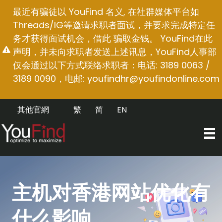
跳
最近有骗徒以 YouFind 名义, 在社群媒体平台如
至
Threads/IG等邀请求职者面试，并要求完成特定任
内
务才获得面试机会，借此 骗取金钱。 YouFind在此
容
声明，并未向求职者发送上述讯息，YouFind人事部
仅会通过以下方式联络求职者：电话: 3189 0063 /
3189 0090，电邮:
youfindhr@youfindonline.com
其他官網
繁
简
EN
主机对香港网站优化有
什么影响