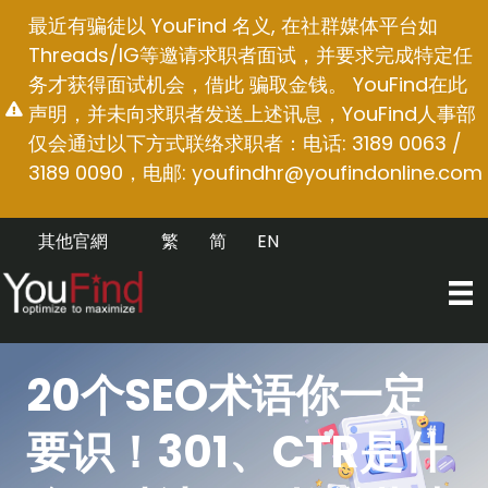
跳
最近有骗徒以 YouFind 名义, 在社群媒体平台如
至
Threads/IG等邀请求职者面试，并要求完成特定任
内
务才获得面试机会，借此 骗取金钱。 YouFind在此
容
声明，并未向求职者发送上述讯息，YouFind人事部
仅会通过以下方式联络求职者：电话: 3189 0063 /
3189 0090，电邮:
youfindhr@youfindonline.com
其他官網
繁
简
EN
20个SEO术语你一定
要识！301、CTR是什