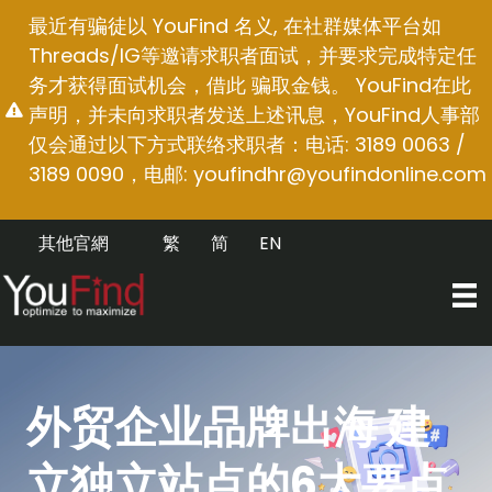
跳
最近有骗徒以 YouFind 名义, 在社群媒体平台如
至
Threads/IG等邀请求职者面试，并要求完成特定任
内
务才获得面试机会，借此 骗取金钱。 YouFind在此
容
声明，并未向求职者发送上述讯息，YouFind人事部
仅会通过以下方式联络求职者：电话: 3189 0063 /
3189 0090，电邮:
youfindhr@youfindonline.com
其他官網
繁
简
EN
外贸企业品牌出海 建
立独立站点的6大要点