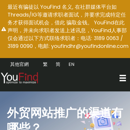
跳
最近有骗徒以 YouFind 名义, 在社群媒体平台如
至
Threads/IG等邀请求职者面试，并要求完成特定任
内
务才获得面试机会，借此 骗取金钱。 YouFind在此
容
声明，并未向求职者发送上述讯息，YouFind人事部
仅会通过以下方式联络求职者：电话: 3189 0063 /
3189 0090，电邮:
youfindhr@youfindonline.com
其他官網
繁
简
EN
外贸网站推广的渠道有
哪些？