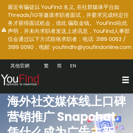
跳
最近有骗徒以 YouFind 名义, 在社群媒体平台如
至
Threads/IG等邀请求职者面试，并要求完成特定任
内
务才获得面试机会，借此 骗取金钱。 YouFind在此
容
声明，并未向求职者发送上述讯息，YouFind人事部
仅会通过以下方式联络求职者：电话: 3189 0063 /
3189 0090，电邮:
youfindhr@youfindonline.com
其他官網
繁
简
EN
海外社交媒体线上口碑
营销推广 Snapchat
凭什么成为广告主新