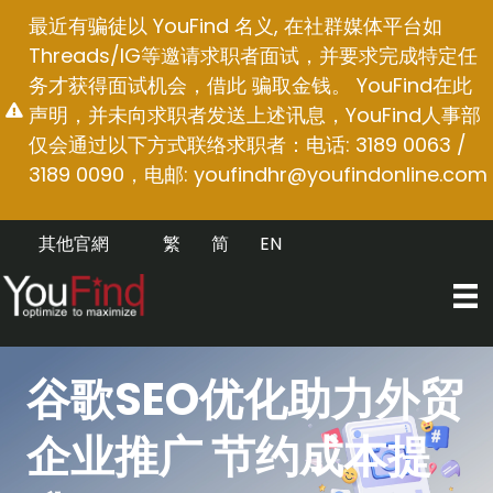
跳
最近有骗徒以 YouFind 名义, 在社群媒体平台如
至
Threads/IG等邀请求职者面试，并要求完成特定任
内
务才获得面试机会，借此 骗取金钱。 YouFind在此
容
声明，并未向求职者发送上述讯息，YouFind人事部
仅会通过以下方式联络求职者：电话: 3189 0063 /
3189 0090，电邮:
youfindhr@youfindonline.com
其他官網
繁
简
EN
谷歌SEO优化助力外贸
企业推广 节约成本提