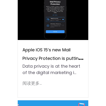
Apple iOS 15’s new Mail
Privacy Protection is putting
Data privacy is at the heart
an end to email activity
of the digital marketing i...
tracking
阅读更多...