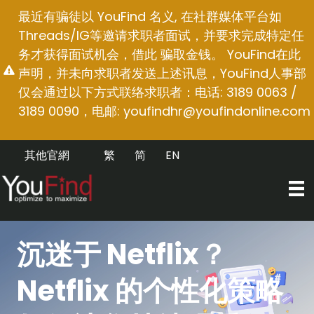
跳
最近有骗徒以 YouFind 名义, 在社群媒体平台如
至
Threads/IG等邀请求职者面试，并要求完成特定任
内
务才获得面试机会，借此 骗取金钱。 YouFind在此
容
声明，并未向求职者发送上述讯息，YouFind人事部
仅会通过以下方式联络求职者：电话: 3189 0063 /
3189 0090，电邮:
youfindhr@youfindonline.com
其他官網
繁
简
EN
沉迷于 Netflix？
Netflix 的个性化策略