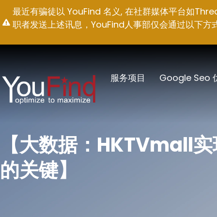
跳
最近有骗徒以 YouFind 名义, 在社群媒体平台如T
至
职者发送上述讯息，YouFind人事部仅会通过以下方式联络求职
内
容
服务项目
Google Seo
【大数据：HKTVmall
的关键】