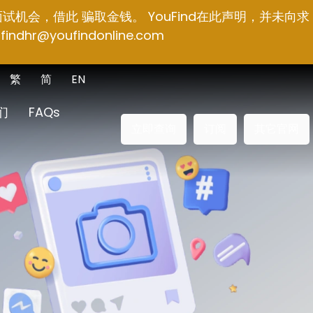
面试机会，借此 骗取金钱。 YouFind在此声明，并未向求
findhr@youfindonline.com
繁
简
EN
们
FAQs
立即查询
订阅
其它官网