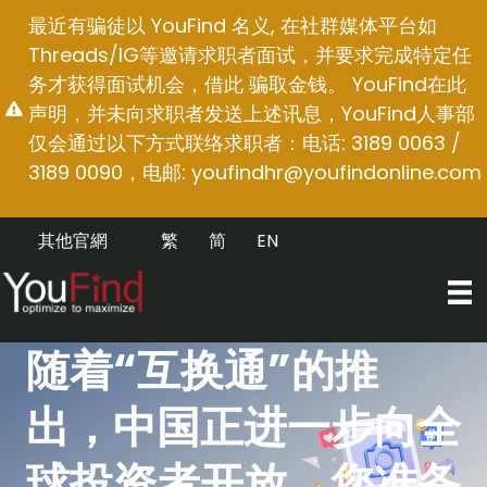
跳
最近有骗徒以 YouFind 名义, 在社群媒体平台如
至
Threads/IG等邀请求职者面试，并要求完成特定任
内
务才获得面试机会，借此 骗取金钱。 YouFind在此
容
声明，并未向求职者发送上述讯息，YouFind人事部
仅会通过以下方式联络求职者：电话: 3189 0063 /
3189 0090，电邮:
youfindhr@youfindonline.com
其他官網
繁
简
EN
随着“互换通”的推
出，中国正进一步向全
球投资者开放，您准备