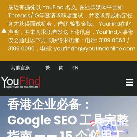
跳
最近有骗徒以 YouFind 名义, 在社群媒体平台如
至
Threads/IG等邀请求职者面试，并要求完成特定任
内
务才获得面试机会，借此 骗取金钱。 YouFind在此
容
声明，并未向求职者发送上述讯息，YouFind人事部
仅会通过以下方式联络求职者：电话: 3189 0063 /
3189 0090，电邮:
youfindhr@youfindonline.com
其他官網
繁
简
EN
香港企业必备：
Google SEO 工具完整
指南 —— 15 个必用工