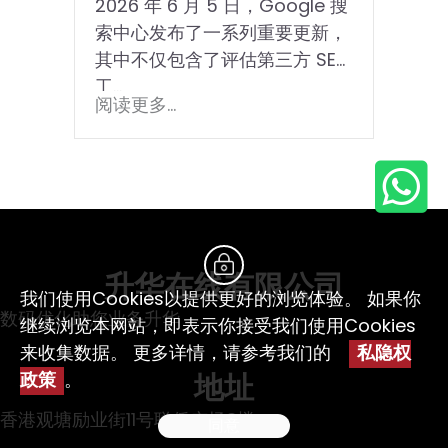
2026 年 6 月 5 日，Google 搜
索中心发布了一系列重要更新，
其中不仅包含了评估第三方 SEO
工…
阅读更多...
升华在线有限公司
我们使用Cookies以提供更好的浏览体验。 如果你
数码优化助您业务升华
继续浏览本网站，即表示你接受我们使用Cookies
来收集数据。 更多详情，请参考我们的
私隐权
地址
政策
。
香港观塘励业街11号联侨广场3楼
同意