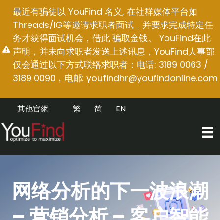
跳
最近有骗徒以 YouFind 名义, 在社群媒体平台如
至
Threads/IG等邀请求职者面试，并要求完成特定任
内
务才获得面试机会，借此 骗取金钱。 YouFind在此
容
声明，并未向求职者发送上述讯息，YouFind人事部
仅会通过以下方式联络求职者：电话: 3189 0063 /
3189 0090，电邮:
youfindhr@youfindonline.com
其他官網
繁
简
EN
网络分析的下一波浪潮
– 营销分析 – 客户智能