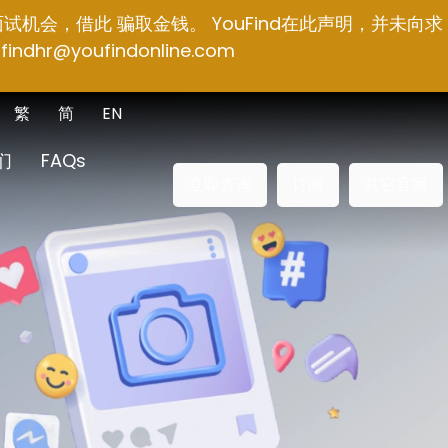
面试机会，借此 骗取金钱。 YouFind在此声明，并未向求
findhr@youfindonline.com
繁
简
EN
们
FAQs
立即查询
订阅
其它官网