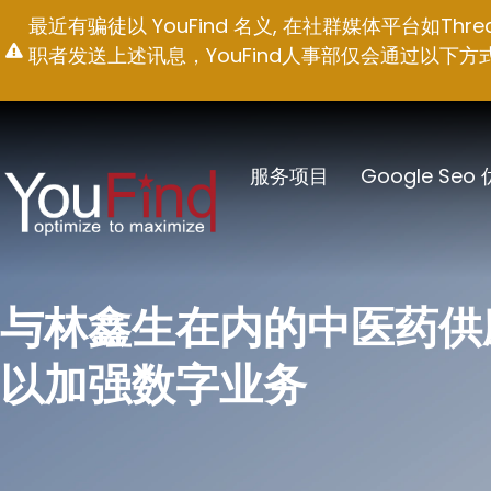
跳
最近有骗徒以 YouFind 名义, 在社群媒体平台如T
至
职者发送上述讯息，YouFind人事部仅会通过以下方式联络求职
内
容
服务项目
Google Seo
与林鑫生在内的中医药供
以加强数字业务