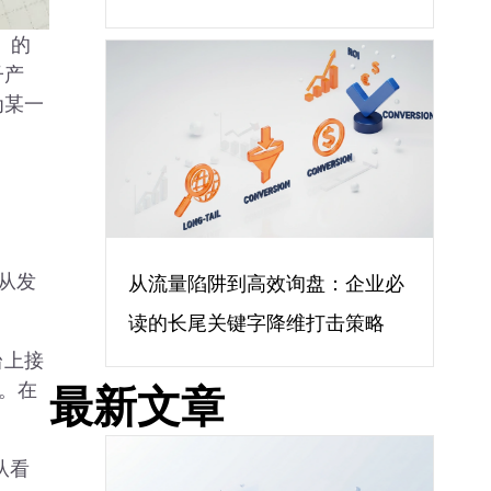
）的
子产
为某一
何从发
从流量陷阱到高效询盘：企业必
读的长尾关键字降维打击策略
台上接
。在
最新文章
从看