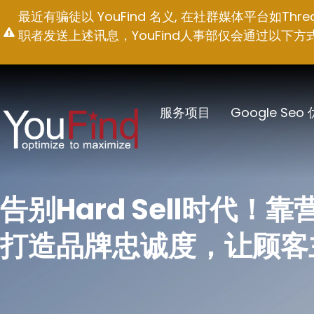
跳
最近有骗徒以 YouFind 名义, 在社群媒体平台如T
至
职者发送上述讯息，YouFind人事部仅会通过以下方式联络求职
内
容
服务项目
Google Seo
告别Hard Sell时代！
打造品牌忠诚度，让顾客