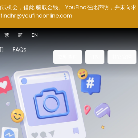
面试机会，借此 骗取金钱。 YouFind在此声明，并未向求
findhr@youfindonline.com
繁
简
EN
们
FAQs
立即查询
订阅
其它官网