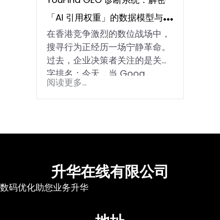
「AI 引用权重」的数据模型与算
在香港竞争激烈的数位战场中，
法逻辑
搜寻行为正经历一场宁静革命。
过去，企业决策者关注的是关键
字排名；今天，当 Goog…
阅读更多...
升华在线有限公司
数码优化助您业务升华