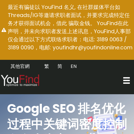
跳
最近有骗徒以 YouFind 名义, 在社群媒体平台如
至
Threads/IG等邀请求职者面试，并要求完成特定任
内
务才获得面试机会，借此 骗取金钱。 YouFind在此
容
声明，并未向求职者发送上述讯息，YouFind人事部
仅会通过以下方式联络求职者：电话: 3189 0063 /
3189 0090，电邮:
youfindhr@youfindonline.com
其他官網
繁
简
EN
Google SEO 排名优化
过程中关键词密度控制