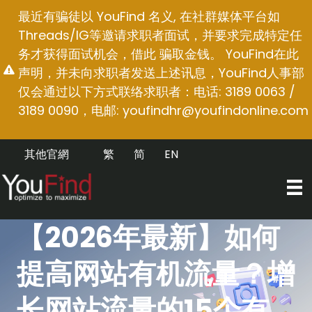
跳
最近有骗徒以 YouFind 名义, 在社群媒体平台如
至
Threads/IG等邀请求职者面试，并要求完成特定任
内
务才获得面试机会，借此 骗取金钱。 YouFind在此
容
声明，并未向求职者发送上述讯息，YouFind人事部
仅会通过以下方式联络求职者：电话: 3189 0063 /
3189 0090，电邮:
youfindhr@youfindonline.com
其他官網
繁
简
EN
【2026年最新】如何
提高网站有机流量？增
长网站流量的15个有