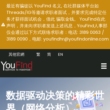
跳
最近有骗徒以 YouFind 名义, 在社群媒体平台如
至
Threads/IG等邀请求职者面试，并要求完成特定任
内
务才获得面试机会，借此 骗取金钱。 YouFind在此
容
声明，并未向求职者发送上述讯息，YouFind人事部
仅会通过以下方式联络求职者：电话: 3189 0063 /
3189 0090，电邮:
youfindhr@youfindonline.com
其他官網
繁
简
EN
数据驱动决策的精彩世
界（网络分析）