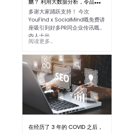
嬲？ 利用大数据分析，令品牌转
多谢大家踊跃支持！ 今次
危为机！ 】
YouFind x SocialMind嘅免费讲
座吸引到好多PR同企业传讯嘅业
内人士出...
阅读更多...
在经历了 3 年的 COVID 之后，