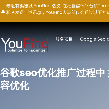
跳
最近有骗徒以 YouFind 名义, 在社群媒体平台如T
至
职者发送上述讯息，YouFind人事部仅会通过以下方式联络求职
内
容
服务项目
Google Seo
谷歌seo优化推广过程中
容优化