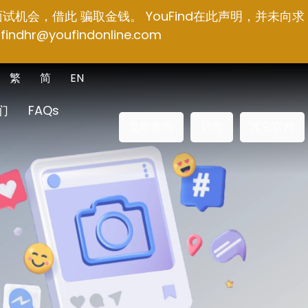
面试机会，借此 骗取金钱。 YouFind在此声明，并未向求
findhr@youfindonline.com
繁
简
EN
们
FAQs
立即查询
订阅
其它官网