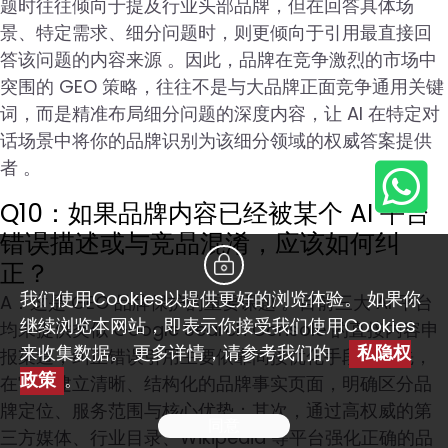
题时往往倾向于提及行业头部品牌，但在回答具体场
景、特定需求、细分问题时，则更倾向于引用最直接回
答该问题的内容来源 。因此，品牌在竞争激烈的市场中
突围的 GEO 策略，往往不是与大品牌正面竞争通用关键
词，而是精准布局细分问题的深度内容，让 AI 在特定对
话场景中将你的品牌识别为该细分领域的权威答案提供
者 。
Q10：如果品牌内容已经被某个 AI 平台
错误描述或与竞品混淆，应该如何纠
正？
我们使用Cookies以提供更好的浏览体验。 如果你
A：这是 GEO 品牌保护的重要课题 。目前三大 AI 平台
继续浏览本网站，即表示你接受我们使用Cookies
均未提供类似 Google Search Console 的直接内容申
来收集数据。 更多详情，请参考我们的
私隐权
报渠道，纠正错误引用主要依靠间接优化手段：首先，
政策
。
在官网建立清晰、结构化的品牌事实页面，明确区分品
牌定位、服务范围与核心优势；其次，通过高权威的第
同意
三方媒体、行业目录、Wikipedia 等平台强化正确的品