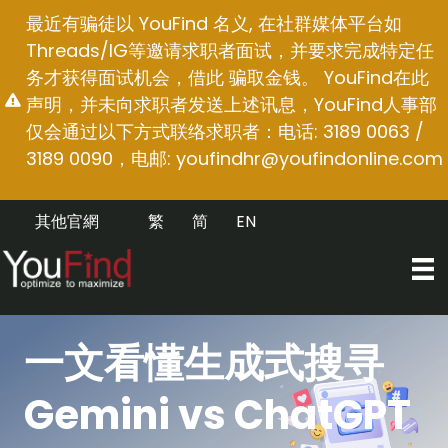
跳
最近有骗徒以 YouFind 名义, 在社群媒体平台如
至
Threads/IG等邀请求职者面试，并要求完成特定任
内
务才获得面试机会，借此 骗取金钱。 YouFind在此
容
声明，并未向求职者发送上述讯息，YouFind人事部
仅会通过以下方式联络求职者：电话: 3189 0063 /
3189 0090，电邮:
youfindhr@youfindonline.com
其他官網
繁
简
EN
一文看懂生成式搜寻
Gemini vs ChatGPT