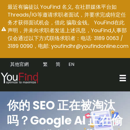
跳
最近有骗徒以 YouFind 名义, 在社群媒体平台如
至
Threads/IG等邀请求职者面试，并要求完成特定任
内
务才获得面试机会，借此 骗取金钱。 YouFind在此
容
声明，并未向求职者发送上述讯息，YouFind人事部
仅会通过以下方式联络求职者：电话: 3189 0063 /
3189 0090，电邮:
youfindhr@youfindonline.com
其他官網
繁
简
EN
你的 SEO 正在被淘汰
吗？Google AI 正在偷