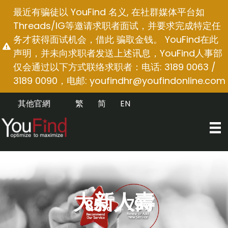
跳
最近有骗徒以 YouFind 名义, 在社群媒体平台如
至
Threads/IG等邀请求职者面试，并要求完成特定任
内
务才获得面试机会，借此 骗取金钱。 YouFind在此
容
声明，并未向求职者发送上述讯息，YouFind人事部
仅会通过以下方式联络求职者：电话: 3189 0063 /
3189 0090，电邮:
youfindhr@youfindonline.com
其他官網
繁
简
EN
大新人壽