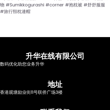
物 #Sumikkogurashi #corner #抱枕被 #舒舒服服
#旅行頸枕連帽
升华在线有限公司
数码优化助您业务升华
地址
香港观塘励业街11号联侨广场3楼