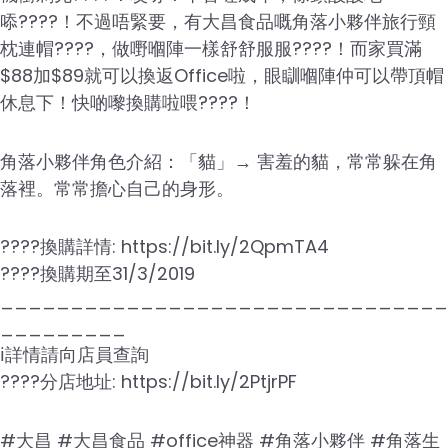
㖭????！不過唔緊要，有大昌食品嘅角落小夥伴旅行頸
枕連帽????，做嘢嗰陣一樣舒舒服服????！而家買滿
$88加$89就可以換返Office啦，眼瞓嗰陣仲可以帶頂帽
休息下！快啲嚟換購啦喂????！
角落小夥伴角色介紹：「貓」→ 害羞的貓，常常躲在角
落裡。常常擔心自己的身形。
????換購詳情: https://bit.ly/2QpmTA4
????換購期至31/3/2019
________________________________
_________
ℹ️詳情請向店員查詢
????分店地址: https://bit.ly/2PtjrPF
#大昌 #大昌食品 #office神器 #角落小夥伴 #角落生