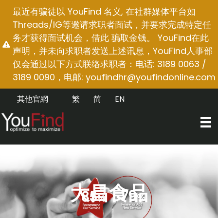
跳
最近有骗徒以 YouFind 名义, 在社群媒体平台如
至
Threads/IG等邀请求职者面试，并要求完成特定任
内
务才获得面试机会，借此 骗取金钱。 YouFind在此
容
声明，并未向求职者发送上述讯息，YouFind人事部
仅会通过以下方式联络求职者：电话: 3189 0063 /
3189 0090，电邮:
youfindhr@youfindonline.com
其他官網
繁
简
EN
大昌食品