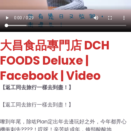
大昌食品專門店 DCH
FOODS Deluxe
|
Facebook | Video
【返工同去旅行一樣去到盡！】
【返工同去旅行一樣去到盡！】
嚟到年尾，除咗Plan定出年去邊玩好之外，今年都畀心
機衝刺先????！哎呀！辛苦咗成年，條頸酸酸地