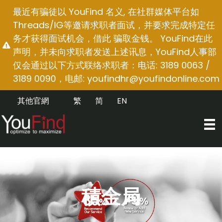
跳
最近有骗徒以 YouFind 名义, 在社群媒体平台如
至
Threads/IG等邀请求职者面试，并要求完成特定任
内
务才获得面试机会，借此 骗取金钱。 YouFind在此
容
声明，并未向求职者发送上述讯息，YouFind人事部
仅会通过以下方式联络求职者：电话: 3189 0063 /
3189 0090，电邮:
youfindhr@youfindonline.com
其他官網
繁
简
EN
積金局