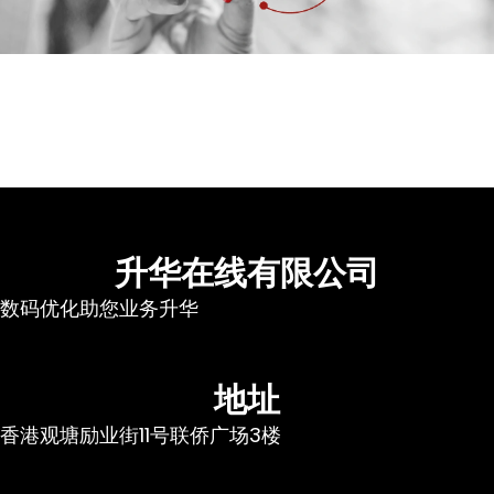
升华在线有限公司
数码优化助您业务升华
地址
香港观塘励业街11号联侨广场3楼