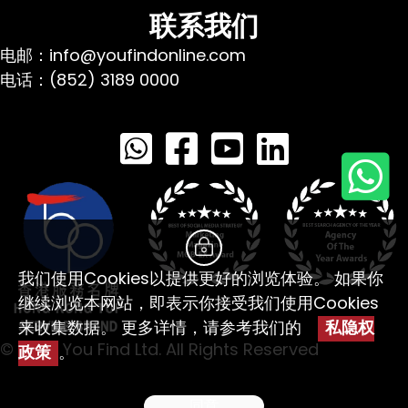
联系我们
电邮：info@youfindonline.com
电话：(852) 3189 0000
我们使用Cookies以提供更好的浏览体验。 如果你
继续浏览本网站，即表示你接受我们使用Cookies
来收集数据。 更多详情，请参考我们的
私隐权
© 2026 You Find Ltd. All Rights Reserved
政策
。
同意