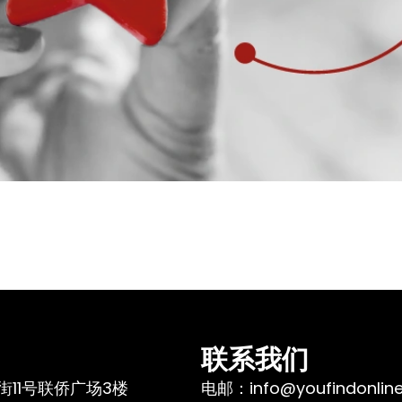
联系我们
11号联侨广场3楼
电邮：info@youfindonlin