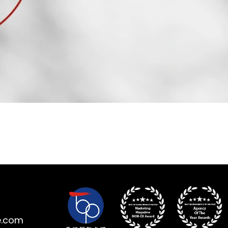
e.com