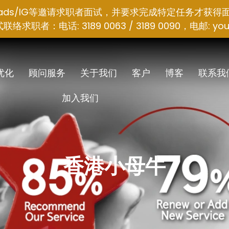
hreads/IG等邀请求职者面试，并要求完成特定任务才获得
者：电话: 3189 0063 / 3189 0090，电邮:
you
 优化
顾问服务
关于我们
客户
博客
联系我
加入我们
香港小母牛