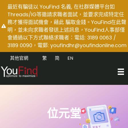
Skip
最近有騙徒以 YouFind 名義, 在社群媒體平台如
to
Threads/IG等邀請求職者面試，並要求完成特定任
content
務才獲得面試機會，藉此 騙取金錢。YouFind在此聲
明，並未向求職者發送上述訊息，YouFind人事部僅
會通過以下方式聯絡求職者：電話: 3189 0063 /
3189 0090，電郵:
youfindhr@youfindonline.com
其他官網
繁
简
EN
位元堂